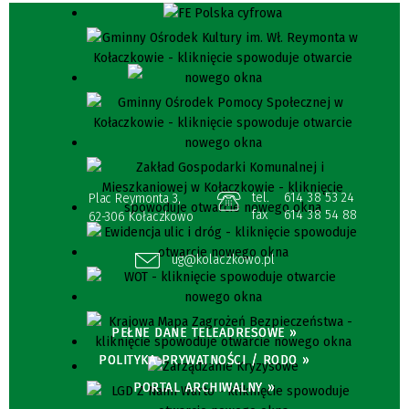
tel.
614 38 53 24
Plac Reymonta 3,
fax
614 38 54 88
62-306 Kołaczkowo
ug@kolaczkowo.pl
PEŁNE DANE TELEADRESOWE »
POLITYKA PRYWATNOŚCI / RODO »
PORTAL ARCHIWALNY »